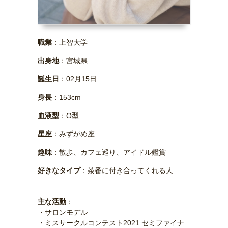
職業
：上智大学
出身地
：宮城県
誕生日
：02月15日
身長
：153cm
血液型
：O型
星座
：みずがめ座
趣味
：散歩、カフェ巡り、アイドル鑑賞
好きなタイプ
：茶番に付き合ってくれる人
主な活動
：
・サロンモデル
・ミスサークルコンテスト2021 セミファイナ