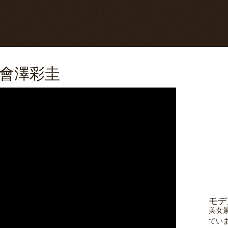
會澤彩圭
モデ
美女
てい